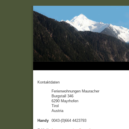
Kontaktdaten
Ferienwohnungen Mauracher
Burgstall 346
6290 Mayrhofen
Tirol
Austria
Handy
0043-(0)664 4423793