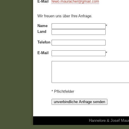
E-Mail
fewo.mauracher@gmail.com
Wir freuen uns über Ihre Anfrage.
Name
*
Land
Telefon
E-Mail
*
* Pflichtfelder
Hannelore & Josef Maura